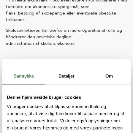
Forældrekontakt
- Skolesekretæren kommunikerer med
forældre om økonomiske spørgsmål, som
f.eks. betaling af skolepenge eller eventuelle ubetalte
fakturaer.
Skolesekretæren har derfor en mere operationel rolle og
håndterer den praktiske daglige
administration af skolens økonomi.
Bogholder
En
bogholder
på en friskole eller privatskole er ansvarlig for
Samtykke
Detaljer
Om
at sikre, at skolens regnskab er korrekt
ført og afstemt. Bogholderen arbejder tæt sammen med
både forretningsføreren og skolesekretæren,
Denne hjemmeside bruger cookies
men fokuserer primært på de detaljerede økonomiske
opgaver.
Vi bruger cookies til at tilpasse vores indhold og
annoncer, til at vise dig funktioner til sociale medier og til
Regnskabsføring og afstemning
- Bogholderen sørger
at analysere vores trafik. Vi deler også oplysninger om
for, at alle økonomiske transaktioner,
din brug af vores hjemmeside med vores partnere inden
herunder skolepenge, lønninger og leverandørbetalinger,