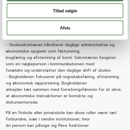
Forretningsføreren har ansvaret for den overordnede
økonomi og strategiske økonomistyring.
Tillad valgte
Udover praktiske økonomiske opgaver som fakturering og
afstemning er forretningsføreren også
ansvarlig for at udarbejde dybdegående økonomiske
Afvis
analyser og rådgive skoleleder og bestyrelse
om økonomiske beslutninger.
Skolesekretæren håndterer daglige administrative og
økonomiske opgaver som fakturering,
bogføring og afstemning af konti. Sekretæren fungerer
som en nøgleperson i kommunikationen med
forældre og understøtter den daglige drift af skolen.
Bogholderen fokuserer på regnskabsføring, afstemning
og økonomisk rapportering. Bogholderen
arbejder tæt sammen med forretningsføreren for at sikre,
at økonomiske transaktioner er korrekte og
dokumenterede.
På en friskole eller privatskole kan disse roller være tæt
forbundne, især i mindre institutioner, hvor
én person kan påtage sig flere funktioner.