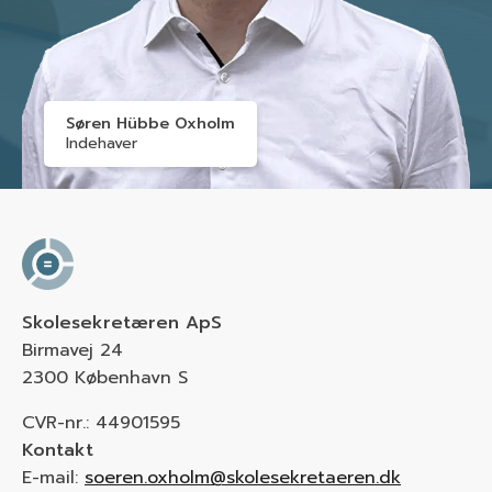
Søren Hübbe Oxholm
Indehaver
Skolesekretæren ApS
Birmavej 24
2300 København S
CVR-nr.: 44901595
Kontakt
E-mail:
soeren.oxholm@skolesekretaeren.dk