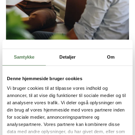
Vi dækker alle skoler -
Samtykke
Detaljer
Om
administration på et højt niveau
Denne hjemmeside bruger cookies
Uanset hvilken type skole du leder, har vi den rette
Vi bruger cookies til at tilpasse vores indhold og
sekretær, forretningsfører eller bogholder til jer. Vores
annoncer, til at vise dig funktioner til sociale medier og til
vikarer har erfaring fra en bred vifte af skoleformer, og de
at analysere vores trafik. Vi deler også oplysninger om
forstår de unikke udfordringer og muligheder, der er
forbundet med hver enkelt type. Her er nogle af de
din brug af vores hjemmeside med vores partnere inden
skoletyper, vi servicerer:
for sociale medier, annonceringspartnere og
analysepartnere. Vores partnere kan kombinere disse
Privatskoler:
Vi forstår de særlige krav og
data med andre oplysninger, du har givet dem, eller som
forventninger, der stilles til privatskoler, og vores