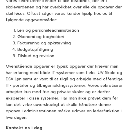
Vores sekretærer kender til alle deadlines, der er i
skoleverdenen og har overblikket over alle de opgaver der
skal løses. Oftest søger vores kunder hjælp hos os til
følgende opgaveområder:
Løn og personaleadministration
Økonomi og bogholderi
Fakturering og opkrævning
Budgetopfølgning
Tilskud og revision
Ovenstående opgaver er typisk opgaver der kræver man
har erfaring med både IT-systemer som f.eks. UV Skole og
DSA Løn samt er vant til at tilgå og arbejde med offentlige
IT- portaler og tilbagemeldingssystemer. Vores sekretærer
arbejder kun med frie og private skoler og er derfor
eksperter i disse systemer. Har man ikke prøvet dem før
kan det virke uoverskueligt at skulle håndtere denne
opgave i administrationen måske udover en lederfunktion i
hverdagen.
Kontakt os i dag