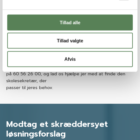
det vigtigste: at skabe det bedst mulige læringsmiljø.
Skolesekretæren sikrer en effektiv administration, der gør
skolen i stand til at sikre både høj kvalitet og tilfredshed
Tillad alle
blandt elever, forældre og medarbejdere. Har skolen ikke
en skolesekretær til at varetage en række administrative
opgaver, kan det få alvorlige konsekvenser for skolens drift.
Tillad valgte
Vil I forebygge dette indtil I finder den rette person til
stillingen, kan en erfaren midlertidig skolesekretær være
Afvis
løsningen, så skolen i den mellemliggende periode er sikret
en effektiv og problemfri administration. Kontakt os i dag
på 60 56 26 00, og lad os hjælpe jer med at finde den
skolesekretær, der
passer til jeres behov.
Modtag et skræddersyet
løsningsforslag