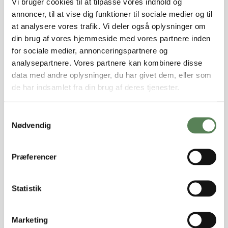
skolesekretærer
med stor erfaring fra private skoler, der
Vi bruger cookies til at tilpasse vores indhold og
kan træde til med dags varsel.
annoncer, til at vise dig funktioner til sociale medier og til
-
Midlertidig løsning:
Skolesekretæren.dk kan tilbyde
at analysere vores trafik. Vi deler også oplysninger om
skolesekretærer, der er klar til at løse opgaven
din brug af vores hjemmeside med vores partnere inden
midlertidigt, måske fordi en skolesekretær er syg, på
for sociale medier, annonceringspartnere og
barsel, eller I står i en overgang mellem en tidligere og en
analysepartnere. Vores partnere kan kombinere disse
ny sekretær.
data med andre oplysninger, du har givet dem, eller som
-
Permanent outsourcing af den økonomiske del af
de har indsamlet fra din brug af deres tjenester.
administration:
Skolesekretæren tilbyder også permanent hjælp på
konsulentbasis til den økonomiske del af administrationen
Samtykkevalg
(Løn, skolepenge, bogføring, refusioner, budget og
Nødvendig
elevadministration).
Præferencer
Løsningen på administrative
udfordringer til private skoler
Statistik
Administrativ hjælp med
skolesekretæren.dk
er en
investering, der gør det muligt for private skoler at
Marketing
opretholde en velfungerende dagligdag og fokusere på