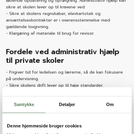
løbende opdatering og opfølgning. Administrativ hjælp kan
sikre at skolen lever op til kravene ved:
- Sikre at skolens regnskaber, elevkartotek og
ansættelseskontrakter er i overensstemmelse med
gældende lovgivning.
- Klargøring af materiale til brug for revisor.
Fordele ved administrativ hjælp
til private skoler
- Frigiver tid for ledelsen og lærerne, så de kan fokusere
på undervisning.
- Sikre skolens drift lever op til høje standarder.
- Mulighed for at tilpasse hjælpen til skolens specifikke
behov og udfordringer.
Samtykke
Detaljer
Om
Hvordan kan skolen få hjælp?
Denne hjemmeside bruger cookies
-
Skolesekretæren.dk
står klar med professionelle